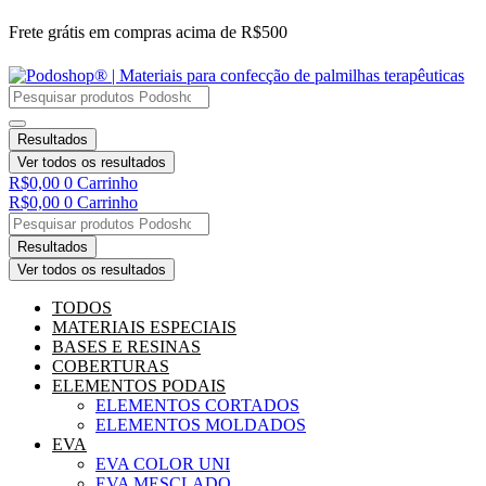
Ir
Frete grátis em compras acima de R$500
para
o
conteúdo
Resultados
Ver todos os resultados
R$
0,00
0
Carrinho
R$
0,00
0
Carrinho
Resultados
Ver todos os resultados
TODOS
MATERIAIS ESPECIAIS
BASES E RESINAS
COBERTURAS
ELEMENTOS PODAIS
ELEMENTOS CORTADOS
ELEMENTOS MOLDADOS
EVA
EVA COLOR UNI
EVA MESCLADO