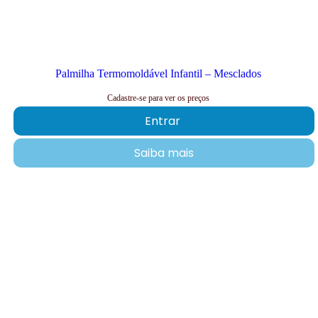
Palmilha Termomoldável Infantil – Mesclados
Cadastre-se para ver os preços
Entrar
Saiba mais