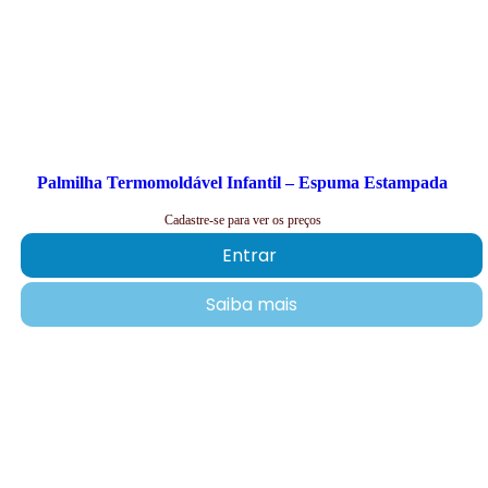
Palmilha Termomoldável Infantil – Espuma Estampada
Cadastre-se para ver os preços
Entrar
Saiba mais