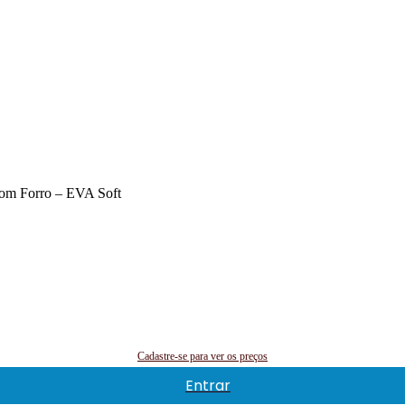
com Forro – EVA Soft
Cadastre-se para ver os preços
Entrar