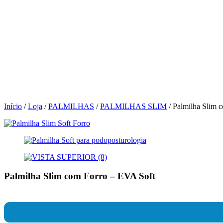
Início
/
Loja
/
PALMILHAS
/
PALMILHAS SLIM
/ Palmilha Slim 
Palmilha Slim com Forro – EVA Soft