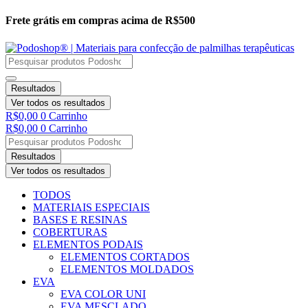
Ir
Frete grátis em compras acima de R$500
para
o
conteúdo
Resultados
Ver todos os resultados
R$
0,00
0
Carrinho
R$
0,00
0
Carrinho
Resultados
Ver todos os resultados
TODOS
MATERIAIS ESPECIAIS
BASES E RESINAS
COBERTURAS
ELEMENTOS PODAIS
ELEMENTOS CORTADOS
ELEMENTOS MOLDADOS
EVA
EVA COLOR UNI
EVA MESCLADO