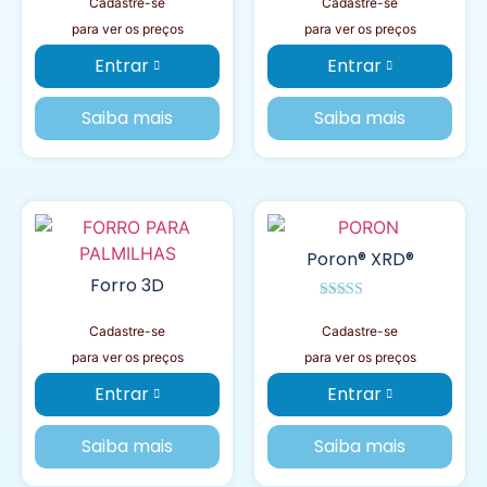
Cadastre-se
Cadastre-se
para ver os preços
para ver os preços
Entrar
Entrar
Saiba mais
Saiba mais
Poron® XRD®
Forro 3D
Avaliação
5.00
Cadastre-se
Cadastre-se
de 5
para ver os preços
para ver os preços
Entrar
Entrar
Saiba mais
Saiba mais